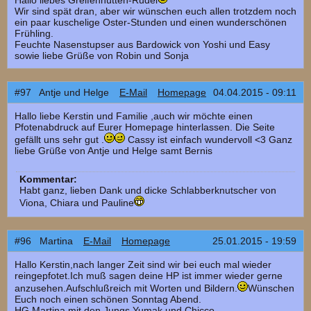
Hallo liebes Greifenhütten-Rudel
Wir sind spät dran, aber wir wünschen euch allen trotzdem noch
ein paar kuschelige Oster-Stunden und einen wunderschönen
Frühling.
Feuchte Nasenstupser aus Bardowick von Yoshi und Easy
sowie liebe Grüße von Robin und Sonja
#97 Antje und Helge
E-Mail
Homepage
04.04.2015 - 09:11
Hallo liebe Kerstin und Familie ,auch wir möchte einen
Pfotenabdruck auf Eurer Homepage hinterlassen. Die Seite
gefällt uns sehr gut .
Cassy ist einfach wundervoll <3 Ganz
liebe Grüße von Antje und Helge samt Bernis
Kommentar:
Habt ganz, lieben Dank und dicke Schlabberknutscher von
Viona, Chiara und Pauline
#96 Martina
E-Mail
Homepage
25.01.2015 - 19:59
Hallo Kerstin,nach langer Zeit sind wir bei euch mal wieder
reingepfotet.Ich muß sagen deine HP ist immer wieder gerne
anzusehen.Aufschlußreich mit Worten und Bildern.
Wünschen
Euch noch einen schönen Sonntag Abend.
HG Martina mit den Jungs Yumak und Chicco