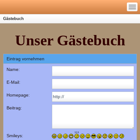
—
—
—
Gästebuch
Unser Gästebuch
Eintrag vornehmen
Name:
E-Mail:
Homepage:
Beitrag:
Smileys: