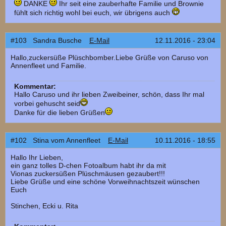
DANKE
Ihr seit eine zauberhafte Familie und Brownie
fühlt sich richtig wohl bei euch, wir übrigens auch
#103 Sandra Busche
E-Mail
12.11.2016 - 23:04
Hallo,zuckersüße Plüschbomber.Liebe Grüße von Caruso von
Annenfleet und Familie.
Kommentar:
Hallo Caruso und ihr lieben Zweibeiner, schön, dass Ihr mal
vorbei gehuscht seid
Danke für die lieben Grüßen
#102 Stina vom Annenfleet
E-Mail
10.11.2016 - 18:55
Hallo Ihr Lieben,
ein ganz tolles D-chen Fotoalbum habt ihr da mit
Vionas zuckersüßen Plüschmäusen gezaubert!!!
Liebe Grüße und eine schöne Vorweihnachtszeit wünschen
Euch
Stinchen, Ecki u. Rita