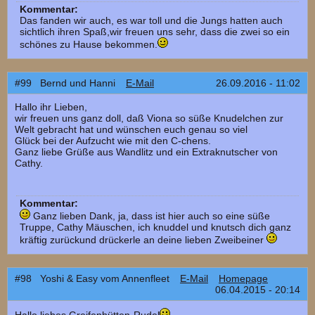
Kommentar:
Das fanden wir auch, es war toll und die Jungs hatten auch
sichtlich ihren Spaß,wir freuen uns sehr, dass die zwei so ein
schönes zu Hause bekommen.
#99 Bernd und Hanni
E-Mail
26.09.2016 - 11:02
Hallo ihr Lieben,
wir freuen uns ganz doll, daß Viona so süße Knudelchen zur
Welt gebracht hat und wünschen euch genau so viel
Glück bei der Aufzucht wie mit den C-chens.
Ganz liebe Grüße aus Wandlitz und ein Extraknutscher von
Cathy.
Kommentar:
Ganz lieben Dank, ja, dass ist hier auch so eine süße
Truppe, Cathy Mäuschen, ich knuddel und knutsch dich ganz
kräftig zurückund drückerle an deine lieben Zweibeiner
#98 Yoshi & Easy vom Annenfleet
E-Mail
Homepage
06.04.2015 - 20:14