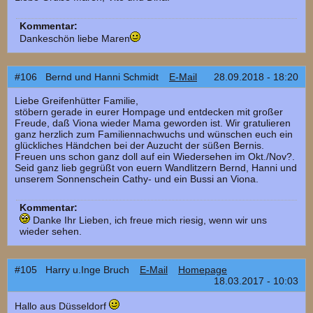
Kommentar:
Dankeschön liebe Maren
#106 Bernd und Hanni Schmidt
E-Mail
28.09.2018 - 18:20
Liebe Greifenhütter Familie,
stöbern gerade in eurer Hompage und entdecken mit großer
Freude, daß Viona wieder Mama geworden ist. Wir gratulieren
ganz herzlich zum Familiennachwuchs und wünschen euch ein
glückliches Händchen bei der Auzucht der süßen Bernis.
Freuen uns schon ganz doll auf ein Wiedersehen im Okt./Nov?.
Seid ganz lieb gegrüßt von euern Wandlitzern Bernd, Hanni und
unserem Sonnenschein Cathy- und ein Bussi an Viona.
Kommentar:
Danke Ihr Lieben, ich freue mich riesig, wenn wir uns
wieder sehen.
#105 Harry u.Inge Bruch
E-Mail
Homepage
18.03.2017 - 10:03
Hallo aus Düsseldorf