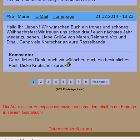
#95 Maren
E-Mail
Homepage
21.12.2014 - 18:23
Hallo Ihr Lieben ! Wir wünschen Euch ein frohes und schönes
Weihnachtsfest.Wir freuen uns schon drauf euch nächstes Jahr
wieder zu sehen. Liebe Grüße von Maren,Reinhard,Vito und
Dina . Ganz viele Knutscher an eure Rasselbande.
Kommentar:
Ganz, lieben Dank, auch wir wünschen euch ein besinnliches
Fest. Dicke Knutscher zurück
1
2
3
4
5
6
7
8
Nächste »
(109 Einträge total)
Der Autor dieser Homepage distanziert sich von den Inhalten der Einträge
in seinem Gästebuch!
Datenschutzerklärung