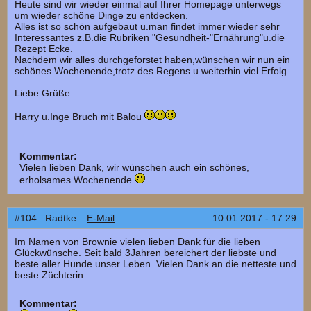
Heute sind wir wieder einmal auf Ihrer Homepage unterwegs
um wieder schöne Dinge zu entdecken.
Alles ist so schön aufgebaut u.man findet immer wieder sehr
Interessantes z.B.die Rubriken "Gesundheit-"Ernährung"u.die
Rezept Ecke.
Nachdem wir alles durchgeforstet haben,wünschen wir nun ein
schönes Wochenende,trotz des Regens u.weiterhin viel Erfolg.
Liebe Grüße
Harry u.Inge Bruch mit Balou
Kommentar:
Vielen lieben Dank, wir wünschen auch ein schönes,
erholsames Wochenende
#104 Radtke
E-Mail
10.01.2017 - 17:29
Im Namen von Brownie vielen lieben Dank für die lieben
Glückwünsche. Seit bald 3Jahren bereichert der liebste und
beste aller Hunde unser Leben. Vielen Dank an die netteste und
beste Züchterin.
Kommentar: