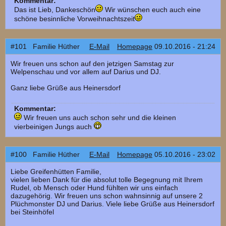
Kommentar:
Das ist Lieb, Dankeschön
Wir wünschen euch auch eine
schöne besinnliche Vorweihnachtszeit
#101 Familie Hüther
E-Mail
Homepage
09.10.2016 - 21:24
Wir freuen uns schon auf den jetzigen Samstag zur
Welpenschau und vor allem auf Darius und DJ.
Ganz liebe Grüße aus Heinersdorf
Kommentar:
Wir freuen uns auch schon sehr und die kleinen
vierbeinigen Jungs auch
#100 Familie Hüther
E-Mail
Homepage
05.10.2016 - 23:02
Liebe Greifenhütten Familie,
vielen lieben Dank für die absolut tolle Begegnung mit Ihrem
Rudel, ob Mensch oder Hund fühlten wir uns einfach
dazugehörig. Wir freuen uns schon wahnsinnig auf unsere 2
Plüchmonster DJ und Darius. Viele liebe Grüße aus Heinersdorf
bei Steinhöfel