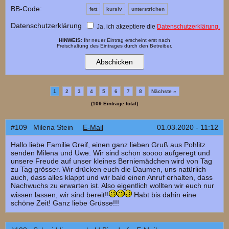
BB-Code:
fett
kursiv
unterstrichen
Datenschutzerklärung
Ja, ich akzeptiere die
Datenschutzerklärung.
HINWEIS:
Ihr neuer Eintrag erscheint erst nach
Freischaltung des Eintrages durch den Betreiber.
1
2
3
4
5
6
7
8
Nächste »
(109 Einträge total)
#109 Milena Stein
E-Mail
01.03.2020 - 11:12
Hallo liebe Familie Greif, einen ganz lieben Gruß aus Pohlitz
senden Milena und Uwe. Wir sind schon soooo aufgeregt und
unsere Freude auf unser kleines Berniemädchen wird von Tag
zu Tag grösser. Wir drücken euch die Daumen, uns natürlich
auch, dass alles klappt und wir bald einen Anruf erhalten, dass
Nachwuchs zu erwarten ist. Also eigentlich wollten wir euch nur
wissen lassen, wir sind bereit!!
Habt bis dahin eine
schöne Zeit! Ganz liebe Grüsse!!!