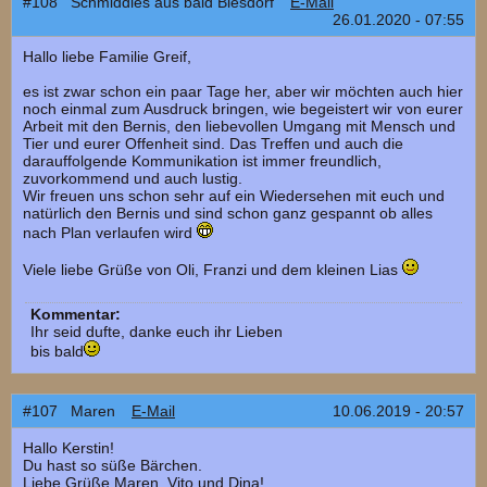
#108 Schmiddies aus bald Biesdorf
E-Mail
26.01.2020 - 07:55
Hallo liebe Familie Greif,
es ist zwar schon ein paar Tage her, aber wir möchten auch hier
noch einmal zum Ausdruck bringen, wie begeistert wir von eurer
Arbeit mit den Bernis, den liebevollen Umgang mit Mensch und
Tier und eurer Offenheit sind. Das Treffen und auch die
darauffolgende Kommunikation ist immer freundlich,
zuvorkommend und auch lustig.
Wir freuen uns schon sehr auf ein Wiedersehen mit euch und
natürlich den Bernis und sind schon ganz gespannt ob alles
nach Plan verlaufen wird
Viele liebe Grüße von Oli, Franzi und dem kleinen Lias
Kommentar:
Ihr seid dufte, danke euch ihr Lieben
bis bald
#107 Maren
E-Mail
10.06.2019 - 20:57
Hallo Kerstin!
Du hast so süße Bärchen.
Liebe Grüße Maren, Vito und Dina!