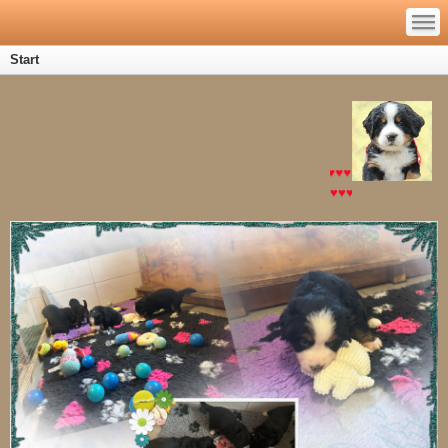
—
—
—
Start
♥♥♥♥♥♥
♥♥♥♥♥♥